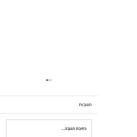
תגובות
כתיבת תגובה...
הגיבור ככדור ביליארד: איך
להפיח חיים בדמויות המשנה