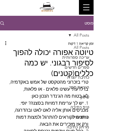
פוסט
All Posts
זמן קריאה 1 דקות
All Posts
טיוטה אפורה יכולה להפוך
עריכה ספרותית
לסיפור רבגוני. יש כמה
ספרים חדשים
כללים(קטנים)
כתיבה יוצרת
טרי בזכרוני מהטקסט של אמש באקדמיה,
הוצאת ספר
בו לדעתי עשינו פלאים - או פלאות,
לא בטוח מה הג'נדר הנכון כאן:
שיווק
1. יש לך ערימת דמויות בסצנה? יופי.
טיפ כתיבה
מכניסים אותן אליה לאט לאט ובהדרגה,
הדסטארט
נותנים לקוראים להתרגל ולמצות דמות
ורק אז מזכירים את הבאה.
מרתון כתיבה