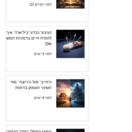
לפני יומיים (2)
הגיבור ככדור ביליארד: איך
להפיח חיים בדמויות המשנה
שלך
לפני 3 ימים
ה'חייב' מול ה'רוצה': סוד
השינוי העמוק בדמות
לפני 4 ימים
המוח הזוחלי בחדר הכתיבה: