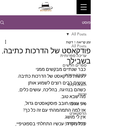
פוסט
All Posts
זמן קריאה 1 דקות
All Posts
פודקאסט של הדרכות כתיבה,
עריכה ספרותית
בשבילך
ספרים חדשים
כבר שנתיים מבקשים ממני
כתיבה יוצרת
לעשות פודקאסט של הדרכות כתיבה.
אנשים רבים רוצים לשמוע אותן
הוצאת ספר
כשהם בנהיגה, בהליכה, עושים כלים,
שיווק
מה שבא טוב.
אני עצמי חובב פוסקאסטים גדול,
טיפ כתיבה
אז למה התמהמהתי עם זה כל כך?
הדסטארט
אין לי מושג.
מרתון כתיבה
בכל מקרה, עכשיו התחלתי בספוטיפיי,