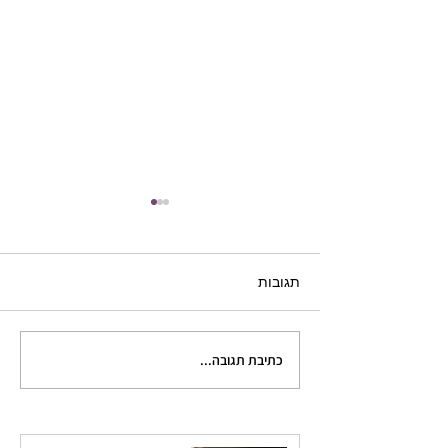
תגובות
כתיבת תגובה...
שריטה או בעיה? ההבחנה
שתשדרג לכם את הדמויות