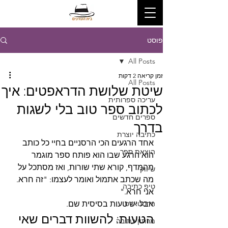
פוסט
All Posts
זמן קריאה 2 דקות
All Posts
שיטת שלושת הדראפטים: איך
עריכה ספרותית
לכתוב ספר טוב בלי לשגות
ספרים חדשים
בדרך
כתיבה יוצרת
אחד הרגעים הכי הרסניים בחיי כל כותב 
הוצאת ספר
הוא הרגע שבו הוא פותח ספר מוגמר 
מהמדף, קורא שתי שורות, ואז מסתכל על 
שיווק
מה שכתב אתמול ואומר לעצמו: "זה חרא. 
טיפ כתיבה
אני חרא."
הדסטארט
אבל יש טעות בסיסית שם.
הטעות: להשוות דברים שאי 
מרתון כתיבה