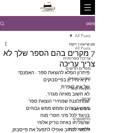
פוסט
All Posts
זמן קריאה 3 דקות
All Posts
7 מקרים בהם הספר שלך לא
עריכה ספרותית
צריך עריכה
ספרים חדשים
פיתרון הפלא להוצאת ספר - האמנם?
כתיבה יוצרת
רץ איזה דיון בפייסבוקים 
של איזו סופרת, 
הוצאת ספר
לא חשוב מאיזה מגדר,
שיווק
שמתלוננת שמחירי הוצאת ספר
ממש גבוהים וממש ממש גבוהים.
טיפ כתיבה
בניגוד לכל מיני חסרי מוח
הדסטארט
שהצליחו באיזה טריק אלוהי 
מרתון כתיבה
ללמוד לכתוב ואפילו לתפעל את פייסבוק,