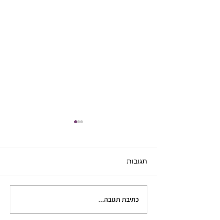
תגובות
כתיבת תגובה...
כתיבה היא טלפתיה: מה
קורה בראשכם ובראש