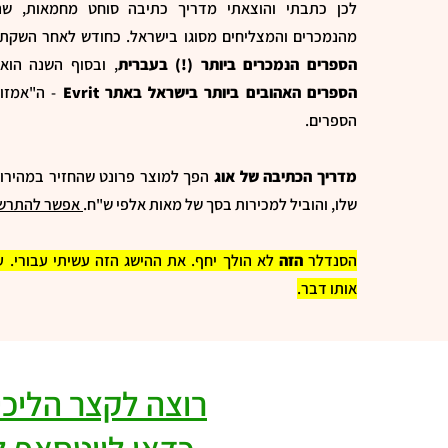
לכן כתבתי והוצאתי מדריך כתיבה סוחט מחמאות, ש
מהנמכרים והמצליחים מסוגו בישראל. כחודש לאחר השקת
הספרים הנמכרים ביותר (!) בעברית
, ובסוף השנה הו
הספרים האהובים ביותר בישראל באתר Evrit
- ה"אמזו
הספרים.
מדריך הכתיבה של אוג
הפך למוצר פרונט שהחזיר במהירו
שלו, והוביל למכירות בסך של מאות אלפי ש"ח.
אפשר להתרשם
הסנדלר
הזה
לא הולך יחף. את ההישג הזה עשיתי עבורי. ע
אותו דבר.
רוצה לקצר הליכי