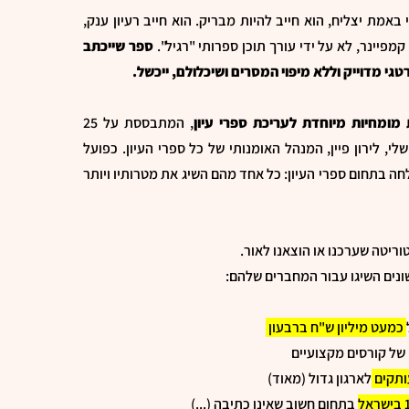
באמת יצליח, הוא חייב להיות מבריק. הוא חייב רעיון ענק,
קמפיינר, לא על ידי עורך תוכן ספרותי "רגיל".
ספר שייכתב
טגי מדוייק וללא מיפוי המסרים ושיכלולם, ייכשל.
מומחיות מיוחדת לעריכת ספרי עיון
, המתבססת על 25
י, לירון פיין, המנהל האומנותי של כל ספרי העיון. כפועל
 יש לנו 100% הצלחה בתחום ספרי העיון: כל אחד מהם השיג את מטרותיו ויותר
טוריטה שערכנו או הוצאנו לאור.
נים השיגו עבור המחברים שלהם:
כמעט מיליון ש"ח ברבעון
של קורסים מקצועיים
לארגון גדול (מאוד)
בתחום חשוב שאינו כתיבה (...)