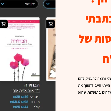
תבתי
סות של
ח
שלי ורוצה להעניק להם
הייתי חייב להפוך את
דהים בתועלות שהוא