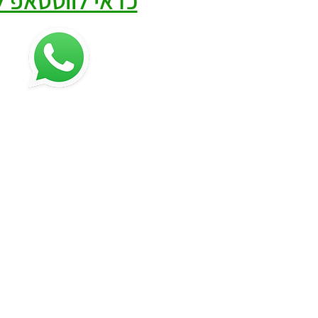
כדאי לווטסאפ לי