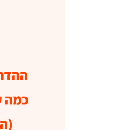
ההדרכ
כמה ע
(ה