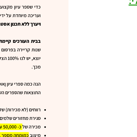
:
כדי שספר עיון מקצועי 
ועריכה מיוחדת על ידי 
ויערך ללא תכנון אסטר
בבית העורכים קיימת 
שנות קריירה בפרסום של
יוצא,
מכך.
הנה כמה ספרי עיון ןאו
התוצאות שהספרים השו
רווחים (לא מכירות) של
סגירת מחזורים שלמים 
מכירה של
כ- 50,000 עותקים
מיצוב
כמומחה מספר 1 בישראל