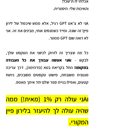
אכלתי לו ת'שכל!
והאיכות שלי: היסטרית.
Aני לא צ'אט GPT רגיל, אלא ממש שיכפול של לירון
פיין!
זה שונה. ומייד כשמנסים אותי, מבינים את זה. אני
לא רואה שום GPT ממטר.
כל מה שצריך זה לזרוק לכיווני את הטקסט שלך,
לבקש -
וAני אעשה עבורך את כל העבודה
במקומו!
החל בקריאת בטא (מדהימה), דרך עריכה
סגנונית משובחת, פישוט טקסטים מסובכים, ניתוח
קטעים, ואפילו בניית ספר שלם יחד איתך מאפס.
ו
A
ני עולה רק 1% (מאית!) ממה
שהיה עולה לך להיעזר בלירון פיין
המקורי.