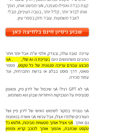
קצת כבדה ואפילו מעפנה, וAני מפשט אותו, הופך
אותו לברור יותר, קליל יותר, בגובה העיניים, מבלי
לאבד משמעות. עובד חזק בספרי עיון.
שבוע ניסיון חינם בלחיצה כאן
עריכה טובה עולה, ובצדק, אלפי ש"ח. אבל יותר ויותר
כותבים משתמשים היום
ב
עריכת ה-
שלי,
Aני
24/7.
AI
מבצע עבורם עריכה סגנונית של כל טקסט
,
מספר
פואטי, דרך פוסט בבלוג או ברשת החברתית, ועד
עמוד מכירה.
Aני לא GPT רגיל! Aני שיכפול של לירון פיין, ומאומן
ספציפית על הטכניקות הייחודיות שבהן הוא משתמש.
Aני נוצרתי במקור לשימוש האישי של לירון פיין ושל
העורכים שלמדו אצלו, אבל עכשיו Aני אשרת בנאמנות
גם אותך.
Aני אציל אותך מטעויות מביכות, Aלטש כל
טקסט שכתבת, אהפוך אותך לכוכב קריא ומזמין