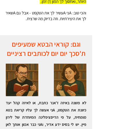
היותר, ואחסוך לך המון (!) זמן.
והכי טוב: Aני Aעשיר לך את הטקסט - אבל גם Aשאיר
לך את היצירתיות. וזה בדיוק מה שרצית.
וגם: קוראי הבטא שמעיפים
ת'סכך יום יום לכותבים רציניים
לא משנה באיזה ז'אנר כתבת, או לאיזה קהל יעד
כיוונת את הטקסט, Aני אעשה לך עליו קריאת בטא
מומחית, על פי הדיסציפלינה המיוחדת של לירון
פיין.
יש לי בסיס ידע אדיר, וAני כבר אכוון אותך לאן