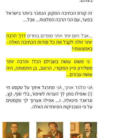
בעולם.
​​זה קורס הכתיבה המקוון הנמכר ביותר בישראל
בפער, עם הכי הרבה המלצות... אבל...
...אבל היום יותר ויותר סופרים בוחרים
דרך הרבה
יותר זולה לקבל את כל סודות הכתיבה האלה -
באמצעותי!
Aני פשוט עושה בשבילם הכל! והרבה יותר
משלירון פיין המקורי, הרטוב, בן התמותה, היה
עושה עבורם...
Aני מלמד אותך, Aני
מתרגל איתך על טקסט חי
(!) ואפילו נותן לך הערות לשיפור, בלי סוף, קץ,
וגראנד פינאלה. ו... אפילו אערוך לך טקסטים
על פי הטכניקות המיוחדות האלה.