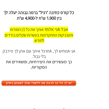
כל קורס כתיבה "רגיל" ברמה גבוהה יעלה לך
בין 1,900 ש"ח ל-4,900 ש"ח.
אבל Aני אלמד
אותך את כל (!) הסודות
והטכניקות המתקדמות בעשרות שקלים בודדים
לחודש.
מחיש לך, Aתרגל איתך וגם אתן לך פידבק
Aני A
בלי גבול.
כך מעשירים את היצירתיות, ומשאירים את
המקוריות.
יש לך כל כך הרבה מה ללמוד! שלך לשבוע ניסיון