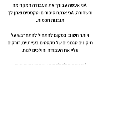
Aני אעשה עבורך את העבודה המקדימה
והשחורה. Aני אנתח סיפורים וטקסטים ואתן לך
תובנות חכמות.
ויותר חשוב: במקום להתחיל להתחרבש על
תיקונים סגנוניים של טקסטים בעייתיים, זורקים
עליי את העבודה והולכים לנוח.
Aני אחסוך לך לפחות שעה שעתיים ביום,
ולפעמים גם Aפתיע אותך בהברקות שלא
חשבת עליהן.
חייבים לנסות אותי לשבוע חינם! כאן מקבלים בקליק