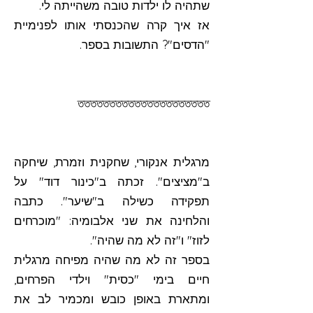
שתהיה לו ילדות טובה משהייתה לי.
אז איך קרה שהכנסתי אותו לפנימיית
"הדסים"? התשובות בספר.
ততততততততততততততততততততত
מרגלית אנקורי, שחקנית וזמרת, שיחקה
ב"מציצים". זכתה ב"כינור דוד" על
תפקידה כשילה ב"שיער". כתבה
והלחינה את שני אלבומיה: "מוכרחים
לזוז" ו"זה לא מה שהיה".
בספר זה לא מה שהיה מפיחה מרגלית
חיים בימי "כסית" וילדי הפרחים,
ומתארת באופן כובש ומכמיר לב את