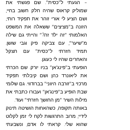
– הגעתי ל"כסית". שם פגשתי את
שמוליק קראוס שהיה חלק חשוב בחיי,
ושם הציע לי אורי זוהר את תפקיד רותי,
הזונה ב"מציצים" ששאלה את המשפט
האלמותי "זה ילד זה?" והייתי גם שילה
מ"שיער", עם צביקה פיק וגבי שושן.
תמיד חזרתי ל"כסית" עם חצקל
והאחרים שהיו לי כעוגן.
הופעתי ב"פינג'אן" בניו יורק. שם הכרתי
את ליאונרד כהן ושם קיבלתי תפקיד
מרכזי ב"זורבה היווני" בברודווי. גם שלומי
שבת הופיע ב"פינג'אן" ועבורו כתבתי את
מילות השיר "מן החושך חזרתי" ועוד.
באותה תקופה, כשהאחות הושיטה תינוק
לידיי, מרוב התרגשות לקח לי זמן לקלוט
שהוא שלי. קראתי לו אדם, ונשבעתי