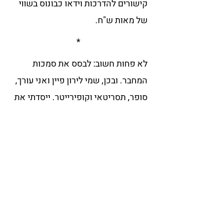
קישורים להדרכות וידאו כבונוס בשווי 
של מאות ש"ח. 
*
לא פחות חשוב: לבסס את סמכות 
המחבר. ובכן, שמי לירון פיין ואני עורך, 
סופר, תסריטאי וקופירייטר. ייסדתי את 
בית העורכים, לימדתי אלפי מחברים 
ומחברות (גם של רבי מכר) כתיבה 
ועריכה, וכבר כינו אותי "גורו של כת 
מסוכנת". במציאות אני פשוט סוג של 
אוג.
*