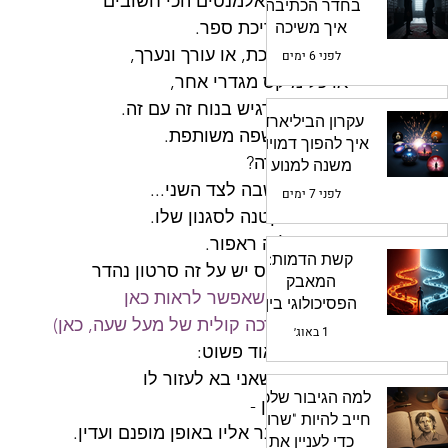
זה אחד מהאלמנטים הכי חשובים
בחדר הכתיבה:
בתהליך עריכת ספר.
איך משיכה
מעצבת את
עורכת ונערכת, או עורך ונערך,
לפני 6 ימים
הדינמיקה בין
או כל מיקס מגדרי אחר,
הדמויות
חייבים להרגיש בנוח זה עם זה.
עקרון הביליארד:
שיש להם שפה משותפת.
איך להפוך דמויות
ואיך זה קורה?
משנה למנוע
עלילתי עוצמתי
על ידי הקשבה לצד השני...
לפני 7 ימים
והתאמה קטנה לסגנון שלו.
קוראים לזה ראפור.
קשת הדמות:
לטוני רובינס יש על זה סרטון נהדר
המאבק
בן 2 דקות, שאפשר לראות כאן 
הפסיכולוגי בין
(יש גם הדרכה קולית של מעל שעה, כאן)
ה"רוצה" ל"חייב"
1 באוג׳
העיקרון מאוד פשוט:
אם האדם שאני בא לעזור לו
למה הגיבור שלכם
מופנם ועדין - 
חייב להיות "שרוט"
אני גם אדבר אליו באופן מופנם ועדין.
כדי לעניין את