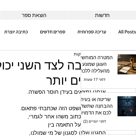
חדשות
הוצאת ספר
All Posts
עריכה ספרותית
ספרים חדשים
כתיבה יוצרת
זמן קריאה 2 דקות
מרתון כתיבה
האקדמיה לסופרים
AI
המטרה המוחשית:
הקשבה לצד השני יכול
העוגן שמונע
מהעלילה ללכת
לטובים יותר
לאיבוד
לפני 17 שעות
אנחנו נמצאים בעידן חוסר הפשרה.
שריטה או בעיה?
ההבחנה שתשדרג
מוזר לי, המשפט הזה שכתבתי פתאום.
לכם את הדמויות
התכוונתי לכתוב משהו אחר לגמרי,
לפני יומיים (2)
על ראפור, על התאמה בין
הסגנון שלנו לסגנון של מי שמולנו,