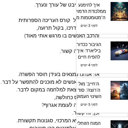
במיוחד בהיבט של עורך ונערך.
איך להימנע
ממלכודת הדמויות
ה"מטומטמות מדי
(מחזור 9 של  קורס העריכה הספרותית
מכדי לחיות"
לפני 3 ימים
יצא אמש לדרכו, בקול תרועה,
והרכב האנשים בו מרגש אותי מאוד) 
הגיבור ככדור
ביליארד: איך
אבל אולי זה קשור.
להפיח חיים
הכל קשור.
בדמויות המשנה
לפני 4 ימים
שלך
אז: אנחנו נמצאים בעידן חוסר הפשרה.
יותר ויותר אנשים לא מוכנים להתפשר על דבר.
ה'חייב' מול
מעדיפים לצאת למלחמה במקום לדבר.
ה'רוצה': סוד
השינוי העמוק
דיבור נתפס כחולשה,
בדמות
לפני 5 ימים
כי מהי מילה לעומת אגרוף?
וכן, זה קשור.
אחזור לנושא המרכזי, סגנונות תקשורת.
המוח הזוחלי