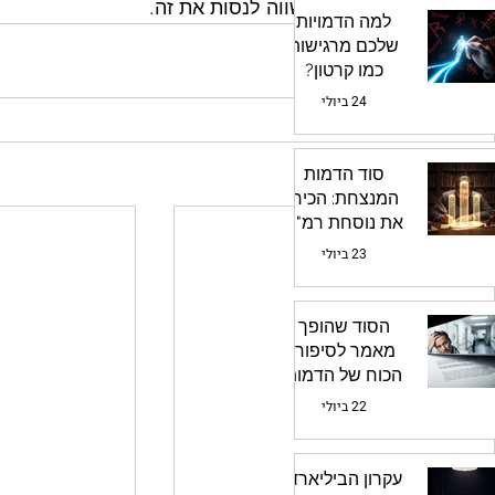
זה נחמד, שווה לנסות את זה.
למה הדמויות
שלכם מרגישות
כמו קרטון?
ההבדל בין
24 ביולי
מוטיבציה לרצון
סוד הדמות
פוסטים אחרונים
המנצחת: הכירו
את נוסחת רמ"ה
23 ביולי
הסוד שהופך
מאמר לסיפור:
הכוח של הדמות
22 ביולי
עקרון הביליארד: