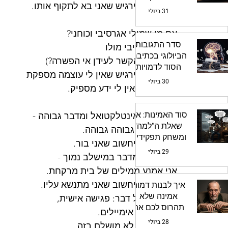
אחרת הוא ירגיש שאני בא לתקוף אותו.
הקוראים?
31 ביולי
אם מי שמולי אגרסיבי וכוחני?
סדר התגובות
אהיה אגרסיבי מולו
הביולוגי בכתיבה:
(רואה את הקשר לעידן אי הפשרה?)
הסוד לדמויות
אחרת הוא ירגיש שאין לי עוצמה מספקת
אמינות
30 ביולי
וכנראה גם אין לי ידע מספיק.
סוד האמינות: איך
אם האדם אינטלקטואל ומדבר גבוהה - 
שאלת ה"למה"
אדבר איתו גבוהה גבוהה.
ומשחק תפקידים
אחרת הוא יחשוב שאני בור.
יהפכו את הדמויות
29 ביולי
אם האדם מדבר במישלב נמוך -
שלכם לחיות
אני אמנע ממילים של בית מרקחת.
אחרת הוא יחשוב שאני מתנשא עליו. 
איך לבנות דמות
אמינה שלא
 זה נכון לכל דבר: פגישה אישית,
תהרוס לכם את
טלפון, זום, אימיילים. 
הסיפור
28 ביולי
אני, כמובן, לא מושלם בזה.