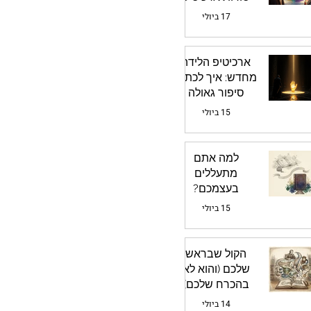
הקומדיה
17 ביולי
ארכיטיפ הלידה
מחדש: איך לכתוב
סיפור גאולה
מרגש
15 ביולי
למה אתם
מתעללים
בעצמכם?
הטרגדיה של
15 ביולי
השוואת טיוטה
ראשונה לספר
מלוטש
הקול שבראש
שלכם (והוא לא
בהכרח שלכם)
14 ביולי