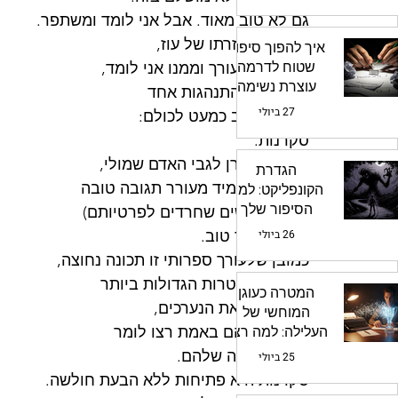
גם לא טוב מאוד. אבל אני לומד ומשתפר.
וגיליתי, בעזרתו של עוז,
איך להפוך סיפור
שטוח לדרמה
שאותו אני עורך וממנו אני לומד,
עוצרת נשימה
שיש סגנון התנהגות אחד
באמצעות טכניקת
27 ביולי
שמדבר טוב כמעט לכולם:
הרמ"ה
סקרנות. 
אם אני סקרן לגבי האדם שמולי,
הגדרת
זה כמעט תמיד מעורר תגובה טובה
הקונפליקט: למה
הסיפור שלך
(פרט לאנשים שחרדים לפרטיותם)
מרגיש תקוע?
26 ביולי
ופותח קשר טוב.
כמובן שלעורך ספרותי זו תכונה נחוצה,
כי אחת המטרות הגדולות ביותר
המטרה כעוגן
היא להבין את הנערכים,
המוחשי של
ואת מה שהם באמת רצו לומר
העלילה: למה רצון
מופשט אינו
דרך הכתיבה שלהם.
25 ביולי
מספיק?
סקרנות היא פתיחות ללא הבעת חולשה.