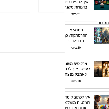
איך להפיח חיים
בדמויות משנה
21 ביולי
תגובות
המסע או
ההרפתקה? כך
תבדילו בין
כתיבת תגובה...
ארכיטיפי העלילה
20 ביולי
שלכם
למה הספר שלכם תקוע ואיך
כתיבה היא טל
ארכיטיפ מעוני
שיטת שלושת הדראפטים תציל
בראשכם וברא
לעושר: איך לבנות
אותו
בו-זמנית
קאמבק מנצח
18 ביולי
איך לכתוב קומדיה
רומנטית מושלמת:
סודות ארכיטיפ