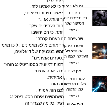
כמו 'מה הסיפור שלך'. 
הרמ"ה
זה לא יעבוד כי לא יאמינו לזה. 
אבל אם אני אצור סיפור מציאותי, 
הגדרת
הקונפליקט: למה
שיכלול אותך ואותי, אז..."
הסיפור שלך
"...אז הלקוחות העתידיים שלך 
מרגיש תקוע?
26 ביולי
יאמינו לזה יותר, כי הם יחשבו 
שהשיחה הזו באמת קרתה".
"יאפ. זה ימיר אותם מ'לא מאמינים', ל'כן מאמיני
המטרה כעוגן
המוחשי של
אני גם אשתמש בטכניקה של דיאלוגים, 
העלילה: למה רצון
בדיוק כמו בספרים אמיתיים".
מופשט אינו
25 ביולי
"ואני אהיה דמות דמיונית בסטוריטלינג הזה?"
מספיק?
"אין שום סיבה. אתה אמיתי 
והשיחה הזו אמיתית. 
למה הדמויות
גם מה שאתה מוכר 
שלכם מרגישות
כמו קרטון?
לסוכנים שלכם הוא אמיתי, 
ההבדל בין
24 ביולי
ולכן אנחנו משתמשים איתם בסטוריטלינג 
מוטיבציה לרצון
ולא בקופי רגיל. כל מה שצריך זה 