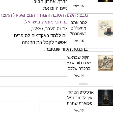
וכמעט על הדרך, אחרון חביב:
מרגש
15 ביולי
החלטתי לסיים היום את
מבצע השנה הטובה והמחיר המצ'וגע על האוצר,
קורס הכתיבה הכי מומלץ בישראל.
למה אתם
מתעללים
אני אעשה את זה הערב, 22:30,
בעצמכם?
אחרי שאסיים ללמד באקדמיה לסופרים,
הטרגדיה של
15 ביולי
אבל עד אז אפשר לקבל את ההנחה 
השוואת טיוטה
בהכנסת הקוד שנטובה.
ראשונה לספר
מלוטש
הקול שבראש
שלכם (והוא לא
בהכרח שלכם)
14 ביולי
ארכיטיפ הטרגדיה:
פוסטים אחרונים
איך לכתוב נפילה
מפוארת שתרתק
את הקוראים
13 ביולי