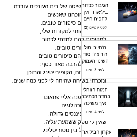
הגיבור ככדור
והוכחנו שהשיטה של בית העורכים עובדת.
ביליארד: איך
יותר מכל, הוכחנו שאנשים
להפיח חיים
עדיין אוהבים סיפורים טובים.
בדמויות המשנה
לפני יומיים (2)
וזה החזיר אותי למקורות שלי,
שלך
למקומות בהם למדתי לכתוב
ולספר סיפורים טובים,
ה'חייב' מול
ה'רוצה': סוד
המקומות בהם סיפורים טובים
השינוי העמוק
מתורגמים להרבה מאוד כסף:
בדמות
לפני 3 ימים
עולם הפרסום, הקופירייטינג והתוכן. 
ונזכרתי בשיחה שהיתה לי לפני כמה שנים.
המוח הזוחלי
בחדר הכתיבה:
"תגיד לי", פנה אליי פתאום 
איך משיכה
סמנכ"ל הטכנולוגיה 
מעצבת את
לפני 4 ימים
של חברת פיננסים גדולה, 
הדינמיקה בין
שאין לי ספק ששמעת עליה. 
הדמויות
"מה ההבדל בין סטוריטלינג 
עקרון הביליארד: