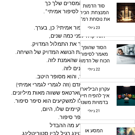
לסדר את המסרים שלך כך 
סוד הדמות
שהם יהפכו לסיפור אמיתי". 
המנצחת: הכירו
את נוסחת רמ"ה
האם זה סיפור אמיתי? כן, בערך.
23 ביולי
הוא קרה לפני כמה שנים, 
ואני לא זוכר את התמלול המדויק.
הסוד שהופך
אפילו לא את הנושא המדויק של השיחה.
מאמר לסיפור:
הנקודה היא שהאמנת לזה.
הכוח של הדמות
כולם מאמינים לזה.
22 ביולי
כי זה סיפור, והוא מסופר היטב.
היום אותו אדם (וזה לגמרי לגמרי אמיתי) 
עקרון הביליארד:
יושב על סטארטאפ ששווה מאות מיליונים. 
איך להפיח חיים
במצגות שלו למשקיעים הוא סיפר סיפור. 
בדמויות משנה
ללקוחות הקיימים שלו, היום, 
21 ביולי
הוא גם מספר סיפור. 
הוא כבר יודע מה ההבדל 
המסע או
בין קופירייטינג רגיל לבין סטוריטלינג.