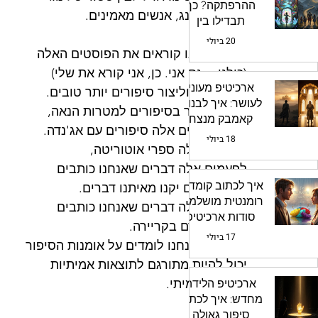
ההרפתקה? כך
לסטוריטלינג, אנשים מאמינים.
תבדילו בין
ארכיטיפי העלילה
20 ביולי
שלכם
עכשיו, כולנו קוראים את הפוסטים האלה
(כולנו = גם אני. כן, אני קורא את שלי)
ארכיטיפ מעוני
כדי לכתוב וליצור סיפורים יותר טובים.
לעושר: איך לבנות
לרוב מדובר בסיפורים למטרות הנאה,
קאמבק מנצח
אבל לפעמים אלה סיפורים עם אג'נדה.
18 ביולי
לפעמים אלה ספרי אוטוריטה,
לפעמים אלה דברים שאנחנו כותבים
איך לכתוב קומדיה
כדי שאנשים יקנו מאיתנו דברים.
רומנטית מושלמת:
לפעמים אלה דברים שאנחנו כותבים
סודות ארכיטיפ
כדי להתקדם בקריירה.
הקומדיה
17 ביולי
וכל מה שאנחנו לומדים על אומנות הסיפור
יכול להיות מתורגם לתוצאות אמיתיות
בעולם האמיתי.
ארכיטיפ הלידה
מחדש: איך לכתוב
סיפור גאולה