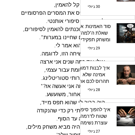
הרבה יותר קל להאמין, 
אמינות
30 ביולי
כי הוא מכניס את המסרים הפרסומיים 
לקונטקסט סיפורי אותנטי. 
סוד האמינות: איך
ואנשים מתוכנתים להאמין לסיפורים, 
שאלת ה"למה"
עוד מהימים שחיינו במערות".
ומשחק תפקידים
"תסביר", הוא אמר לי.
יהפכו את הדמויות
29 ביולי
שלכם לחיות
"קח את השיחה הזו, לדוגמה. 
אולי עוד כמה שנים אני ארצה 
איך לבנות דמות
לכתוב פרסומת עבור עצמי, 
אמינה שלא
שמוכרת שירותי סטוריטלינג. 
תהרוס לכם את
אתה יודע מה אני אעשה אז?"
הסיפור
28 ביולי
הוא נשען לאחור, משועשע. 
היה ברור לי שהוא תפס מייד, 
איך להפוך סיפור
אבל המשכתי רק כדי שהנקודה 
שטוח לדרמה
תהיה נעוצה עד הסוף.
עוצרת נשימה
"קופי רגיל היה מביא משחק מילים, 
באמצעות טכניקת
27 ביולי