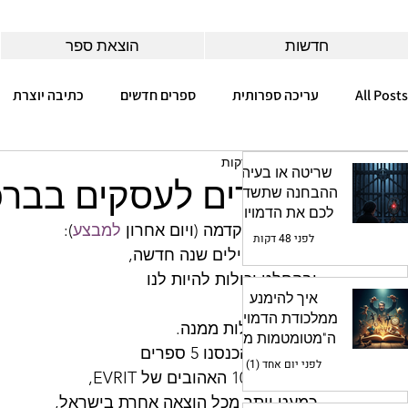
חדשות
הוצאת ספר
All Posts
עריכה ספרותית
ספרים חדשים
כתיבה יוצרת
זמן קריאה 2 דקות
מרתון כתיבה
האקדמיה לסופרים
AI
שריטה או בעיה?
סיפורים לעסקים בבר
ההבחנה שתשדרג
לכם את הדמויות
קודם כל, הקדמה (ויום אחרון 
למבצע
):
לפני 48 דקות
אנחנו מתחילים שנה חדשה,
ובהחלט יכולות להיות לנו
איך להימנע
- לך ולי -
ממלכודת הדמויות
ציפיות גדולות ממנה.
ה"מטומטמות מדי
השנה הזו הכנסנו 5 ספרים
מכדי לחיות"
לפני יום אחד (1)
לרשימת 100 האהובים של EVRIT,
כמעט יותר מכל הוצאה אחרת בישראל,