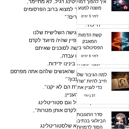
לבין קופירייטינג רגיל, לא מתיימר, 
איך להפוך דמויות
משנה למנוע
כזה שאפשר למצוא ברוב הפרסומים 
עלילתי עוצמתי
לפני 5 ימים
וברוב האתרים?"
חייכתי. 
זו היתה הפגישה השלישית שלנו 
קשת הדמות:
על מיני-קמפיין שהיה מיועד לקדם 
המאבק
הפסיכולוגי בין
מערכת חדשה לסוכנים שאיתם 
ה"רוצה" ל"חייב"
החברה שלו עבדה, 
לפני 6 ימים
וכבר נוצרה בינינו ידידות. 
"אתה רוצה שהאנשים שלהם אתה מפרסם 
למה הגיבור שלכם
יאמינו לך, נכון?"
חייב להיות "שרוט"
"ברור. אחרת הם לא יקנו". 
כדי לעניין את
הקוראים?
"זה בדיוק העניין. 
31 ביולי
גם קופי רגיל וגם סטוריטלינג 
נוצרים כדי לקדם אותן מטרות", 
סדר התגובות
אמרתי לו. 
הביולוגי בכתיבה:
"ההבדל הוא שלסטוריטלינג 
הסוד לדמויות