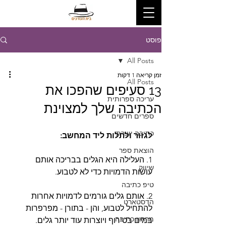
פוסט
All Posts
זמן קריאה 1 דקות
All Posts
13 סעיפים שהפכו את
עריכה ספרותית
הכתיבה שלך למצוינת
ספרים חדשים
כתיבה יוצרת
לגזור ולתלות ליד המחשב:
הוצאת ספר
1. העלילה היא הגלים בבריכה אותם
שיווק
עושות הדמויות כדי לא לטבוע.
טיפ כתיבה
2. אותם גלים גורמים לדמויות אחרות
הדסטארט
להתחיל לטבוע, והן - בתורן - מפרפרות
מרתון כתיבה
במים בטירוף ויוצרות עוד יותר גלים.