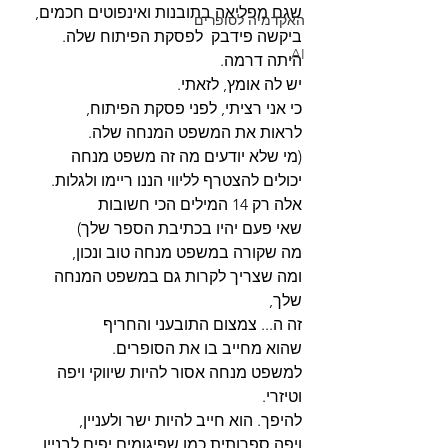
שגם מפליאה בתובנות ואינפוטים חכמים,
האקדמיה לסופרים
ביקשה פידבק  לפסקת הפיתוח שלה.
AI
היתה דרמה.
יש לה אומץ, לזאתי.
כי אני רציתי, לפני פסקת הפיתוח,
לראות את המשפט המנחה שלה.
(מי שלא יודעים מה זה משפט מנחה
יכולים להצטרף לליווי הננו ריימו ולגלות.
אלה רק 14 המילים הכי חשובות
שאי פעם יהיו בכתיבת הספר שלך)
מה שקורה במשפט מנחה טוב ונכון,
ומה שצריך לקרות גם במשפט המנחה 
שלך,
זה ה... צמצום התובעני והחריף
שהוא מחייב בו את הסופרים.
למשפט מנחה אסור להיות שיווקי ויפה 
וטיזרי.
להיפך. הוא חייב להיות ישר ולעניין,
ויפה ספרותית כמו שפיגומים יפים לבניין.