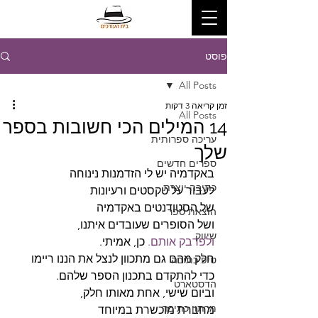
פוסט
All Posts
זמן קריאה 3 דקות
All Posts
14 המילים הכי חשובות בספר
עריכה ספרותית
שלך
ספרים חדשים
באקדמיה יש לי הזדמנות נינוחה
כתיבה יוצרת
לעבור על טקסטים ורעיונות
של הסטודנטים באקדמיה
הוצאת ספר
ושל הסופרים שעובדים איתנו,
שיווק
ולפדבק אותם.
 כן, אמיתי.
חלק מהם גם מתכוון לנצל את הננו ריימו
טיפ כתיבה
כדי להתקדם בתכנון הספר שלהם.
הדסטארט
וביום שישי, אחת מאותו חלק,
מרתון כתיבה
מחברת מוכשרת במיוחד