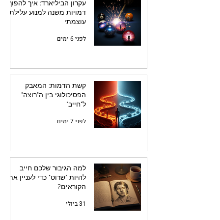
עקרון הביליארד: איך להפוך
דמויות משנה למנוע עלילתי
עוצמתי
לפני 6 ימים
קשת הדמות: המאבק
הפסיכולוגי בין ה"רוצה"
ל"חייב"
לפני 7 ימים
למה הגיבור שלכם חייב
להיות "שרוט" כדי לעניין את
הקוראים?
31 ביולי