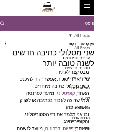
פוסט
All Posts
זמן קריאה 1 דקות
All Posts
שני מסלולי כתיבה חדשים
עריכה ספרותית
לשנה טובה יותר
ספרים חדשים
מבט קצר לעתיד:
כתיבה יוצרת
מייד אחרי סוכות אפשר יהיה להיכנס
לשני מסלולי כתיבה מיוחדים.
הוצאת ספר
האחד, 
קופיטלינג
, מיועד לפרנסה
שיווק
(למי שרוצה לעבוד בכתיבה או לשווק 
באמצעותה)
טיפ כתיבה
ובו אני מלמד את רזי הסטוריטלינג 
הדסטארט
והקופירייטינג.
מרתון כתיבה
והאחר, 
זיקיות ודרקונים, 
מיועד לנשמה